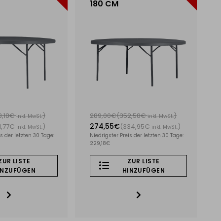
180 CM
8,18€
)
289,00€
(352,58€
)
inkl. MwSt.
inkl. MwSt.
274,55€
1,77€
)
(334,95€
)
inkl. MwSt.
inkl. MwSt.
s der letzten 30 Tage:
Niedrigster Preis der letzten 30 Tage:
229,18€
ZUR LISTE
ZUR LISTE
INZUFÜGEN
HINZUFÜGEN