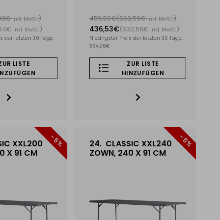
,83€
)
459,50€
(560,59€
)
inkl. MwSt.
inkl. MwSt.
436,53€
,64€
)
(532,56€
)
inkl. MwSt.
inkl. MwSt.
s der letzten 30 Tage:
Niedrigster Preis der letzten 30 Tage:
364,38€
ZUR LISTE
ZUR LISTE
INZUFÜGEN
HINZUFÜGEN
- 5%
- 5%
IC XXL200
24.
CLASSIC XXL240
0 X 91 CM
ZOWN, 240 X 91 CM