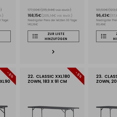
)
177,00€
(215,94€
)
101,50€
(123
.
inkl. MwSt.
168,15€
96,43€
)
(205,14€
)
(117
t.
inkl. MwSt.
0 Tage:
Niedrigster Preis der letzten 30 Tage:
Niedrigster Prei
140,36€
80,49€
ZUR LISTE
HINZUFÜGEN
H
- 5%
- 5%
22.
CLASSIC XXL180
23.
CLASS
XXL90
ZOWN, 183 X 91 CM
ZOWN, 20