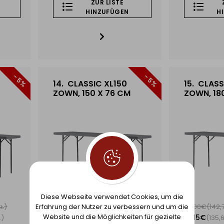
ZUR LISTE
HINZUFÜGEN
H
- 5%
- 5%
14.
CLASSIC XL150
15.
CLASS
ZOWN, 150 X 76 CM
ZOWN, 18
Diese Webseite verwendet Cookies, um die
)
107,50€
(131,15€
)
117,00€
(142
Erfahrung der Nutzer zu verbessern und um die
t.
inkl. MwSt.
Website und die Möglichkeiten für gezielte
102,13€
111,15€
)
(124,59€
)
(135
.
inkl. MwSt.