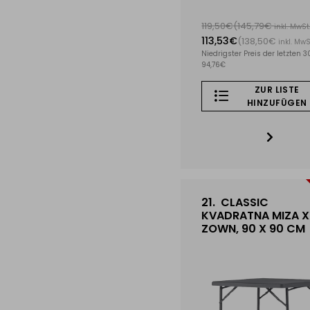
119,50€
(145,79€
inkl. MwSt
113,53€
(138,50€
inkl. MwS
Niedrigster Preis der letzten 3
94,76€
ZUR LISTE
HINZUFÜGEN
21.
CLASSIC
KVADRATNA MIZA 
ZOWN, 90 X 90 CM