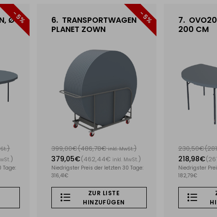
- 5%
- 5%
N, Ø
6.
TRANSPORTWAGEN
7.
OVO200
PLANET ZOWN
200 CM
)
399,00€
(486,78€
)
230,50€
(28
St.
inkl. MwSt.
379,05€
218,98€
)
(462,44€
)
(26
MwSt.
inkl. MwSt.
0 Tage:
Niedrigster Preis der letzten 30 Tage:
Niedrigster Prei
316,41€
182,79€
ZUR LISTE
HINZUFÜGEN
H