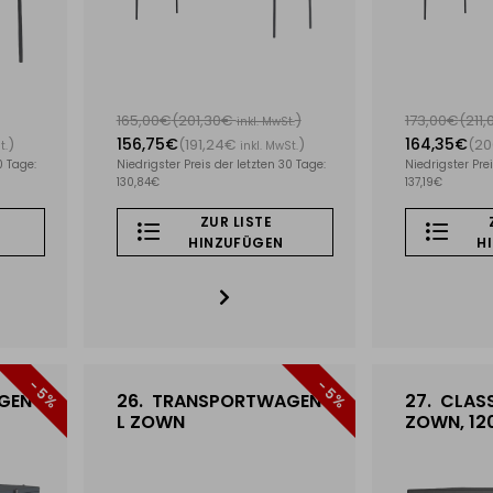
165,00€
(201,30€
)
173,00€
(211
inkl. MwSt.
156,75€
164,35€
)
(191,24€
)
(20
t.
inkl. MwSt.
0 Tage:
Niedrigster Preis der letzten 30 Tage:
Niedrigster Prei
130,84€
137,19€
ZUR LISTE
HINZUFÜGEN
H
- 5%
- 5%
GEN
26.
TRANSPORTWAGEN
27.
CLASS
L ZOWN
ZOWN, 120