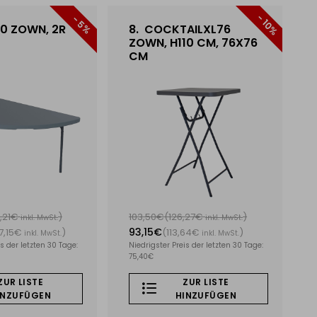
- 10%
- 5%
 ZOWN, 2R
8.
COCKTAILXL76
ZOWN, H110 CM, 76X76
CM
1,21€
)
103,50€
(126,27€
)
inkl. MwSt.
inkl. MwSt.
93,15€
7,15€
)
(113,64€
)
inkl. MwSt.
inkl. MwSt.
s der letzten 30 Tage:
Niedrigster Preis der letzten 30 Tage:
75,40€
ZUR LISTE
ZUR LISTE
INZUFÜGEN
HINZUFÜGEN