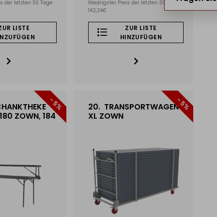
s der letzten 30 Tage:
Niedrigster Preis der letzten 30 Tage:
142,34€
ZUR LISTE
ZUR LISTE
INZUFÜGEN
HINZUFÜGEN
- 5%
- 5%
HANKTHEKE
20.
TRANSPORTWAGEN
180 ZOWN, 184
XL ZOWN