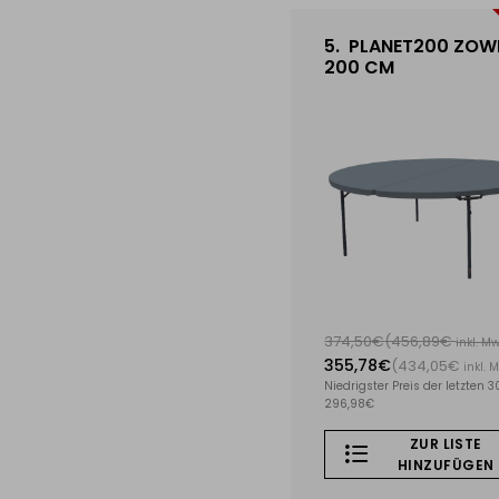
5.
PLANET200 ZOW
200 CM
374,50€
(456,89€
inkl. Mw
355,78€
(434,05€
inkl. 
Niedrigster Preis der letzten 3
296,98€
ZUR LISTE
HINZUFÜGEN