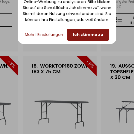
Online-Werbung zu analysieren. Bitte klicken
0 Tage:
Niedrigster Preis der letzten 30 Tage:
Niedrigster Prei
85,25€
92,78€
Sie auf die Schaltfläche „Ich stimme zu“, wenn
Sie mit deren Nutzung einverstanden sind. Sie
ZUR LISTE
können Ihre Einstellungen jederzeit ändern.
HINZUFÜGEN
H
Mehr
|
Einstellungen
Ich stimme zu
- 5%
- 5%
WN,
18.
WORKTOP180 ZOWN,
19.
AUSSC
183 X 75 CM
TOPSHELF
X 30 CM