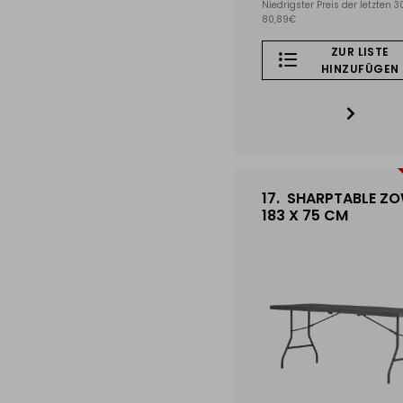
Niedrigster Preis der letzten 3
80,89€
ZUR LISTE
HINZUFÜGEN
17.
SHARPTABLE ZO
183 X 75 CM