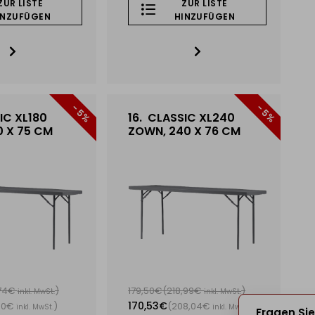
ZUR LISTE
ZUR LISTE
INZUFÜGEN
HINZUFÜGEN
- 5%
- 5%
IC XL180
16.
CLASSIC XL240
0 X 75 CM
ZOWN, 240 X 76 CM
,74€
)
179,50€
(218,99€
)
inkl. MwSt.
inkl. MwSt.
170,53€
,60€
)
(208,04€
)
inkl. MwSt.
inkl. MwSt.
Fragen Sie