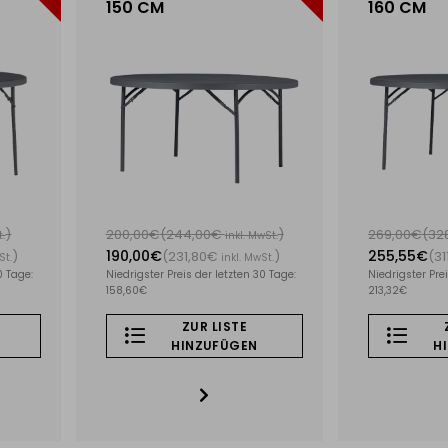
150 CM
160 CM
)
200,00€
(244,00€
)
269,00€
(32
t.
inkl. MwSt.
190,00€
255,55€
)
(231,80€
)
(31
St.
inkl. MwSt.
0 Tage:
Niedrigster Preis der letzten 30 Tage:
Niedrigster Prei
158,60€
213,32€
ZUR LISTE
HINZUFÜGEN
H