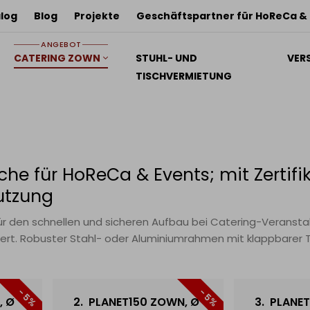
log
Blog
Projekte
Geschäftspartner für HoReCa &
ANGEBOT
CATERING ZOWN
STUHL- UND
VER
TISCHVERMIETUNG
he für HoReCa & Events; mit Zertifik
utzung
ür den schnellen und sicheren Aufbau bei Catering-Veranst
ert. Robuster Stahl- oder Aluminiumrahmen mit klappbarer Tis
nungen. Platten mit abriebfester Oberfläche, leicht zu reini
auf ZOWN-Transportwagen effizient lagern. Kontaktieren Sie u
- 5%
- 5%
, Ø
2.
PLANET150 ZOWN, Ø
3.
PLANET