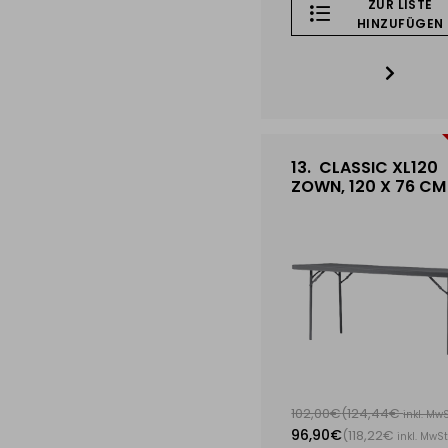
ZUR LISTE
HINZUFÜGEN
13.
CLASSIC XL120
ZOWN, 120 X 76 CM
102,00€
(124,44€
inkl. MwS
96,90€
(118,22€
inkl. MwSt