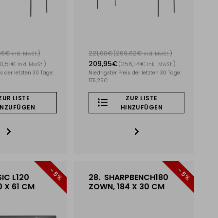
,06€
)
221,00€
(269,62€
)
inkl. MwSt.
inkl. MwSt.
209,95€
0,51€
)
(256,14€
)
inkl. MwSt.
inkl. MwSt.
s der letzten 30 Tage:
Niedrigster Preis der letzten 30 Tage:
175,25€
ZUR LISTE
ZUR LISTE
INZUFÜGEN
HINZUFÜGEN
- 5%
- 5%
IC L120
28.
SHARPBENCH180
 X 61 CM
ZOWN, 184 X 30 CM