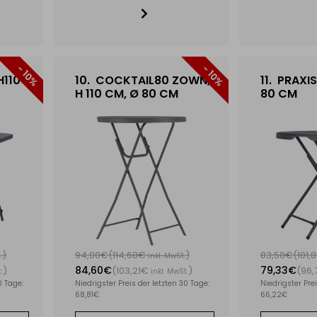
- 10%
- 10%
H110
10.
COCKTAIL80 ZOWN,
11.
PRAXIS
H 110 CM, Ø 80 CM
80 CM
)
94,00€
(114,68€
)
83,50€
(101,
.
inkl. MwSt.
84,60€
79,33€
)
(103,21€
)
(96
.
inkl. MwSt.
0 Tage:
Niedrigster Preis der letzten 30 Tage:
Niedrigster Prei
68,81€
66,22€