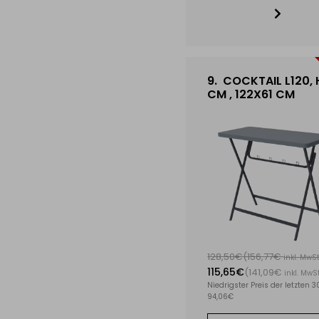
9.
COCKTAIL L120, 
CM , 122X61 CM
128,50€
(156,77€
inkl. MwSt
115,65€
(141,09€
inkl. MwSt
Niedrigster Preis der letzten 3
94,06€