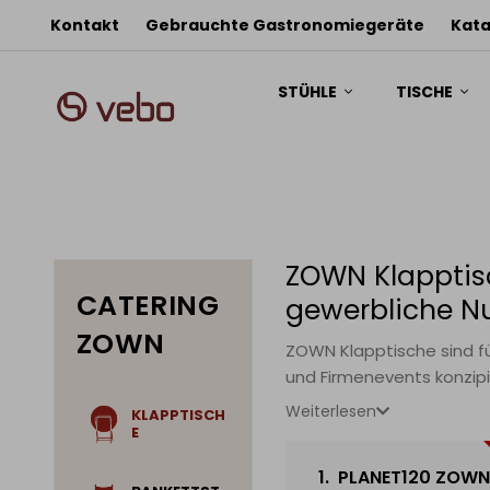
Kontakt
Gebrauchte Gastronomiegeräte
Kata
STÜHLE
TISCHE
ZOWN Klapptisc
CATERING
gewerbliche N
ZOWN
ZOWN Klapptische sind f
und Firmenevents konzipi
intensivem Einsatz. Klapptische in verschiedenen Abmessungen: rund, rechteckig und quadratisch — geeignet für formelle und
Weiterlesen
KLAPPTISCH
kreisförmige Bankettanord
E
1.
PLANET120 ZOWN