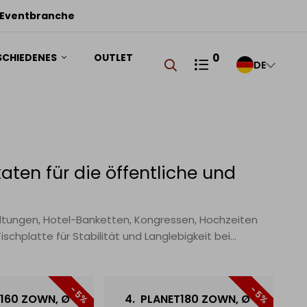
ME
 Eventbranche
RS
SCHIEDENES
OUTLET
0
DE
aten für die öffentliche und
altungen, Hotel-Banketten, Kongressen, Hochzeiten
chplatte für Stabilität und Langlebigkeit bei
gen. Tische falten auf minimale Tiefe und lassen sich
ns für Maße, Stapelkapazität und Großbestellungsangebote.
- 5%
- 5%
160 ZOWN, Ø
4.
PLANET180 ZOWN, Ø