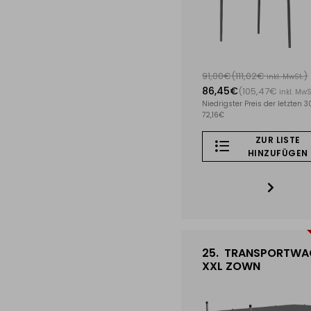
91,00€
(111,02€
)
inkl. MwSt.
86,45€
(105,47€
inkl. MwS
Niedrigster Preis der letzten 3
72,16€
ZUR LISTE
HINZUFÜGEN
25.
TRANSPORTWA
XXL ZOWN