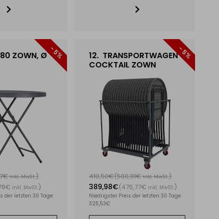
- 5%
- 5%
80 ZOWN, Ø
12.
TRANSPORTWAGEN
COCKTAIL ZOWN
87€
)
410,50€
(500,81€
)
inkl. MwSt.
inkl. MwSt.
389,98€
,78€
)
(475,77€
)
inkl. MwSt.
inkl. MwSt.
s der letzten 30 Tage:
Niedrigster Preis der letzten 30 Tage:
325,53€