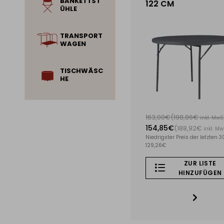
BANKETTST
122 CM
ÜHLE
TRANSPORT
WAGEN
TISCHWÄSC
HE
chen für die Gastronomie
163,00€
(198,86€
inkl. MwS
154,85€
(188,92€
inkl. Mw
Niedrigster Preis der letzten 3
129,26€
ZUR LISTE
HINZUFÜGEN