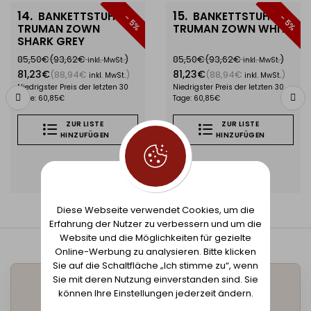
(Paramount) und gerade (Plain) in verschiedenen
15.
8.
BANKETTSTUHL
LINK CONNECTOR
- 5%
Farben.
TRUMAN ZOWN WHITE
ZOWN
85,50€
(93,62€
)
inkl. MwSt.
81,23€
(88,94€
)
inkl. MwSt.
Niedrigster Preis der letzten 30
Tage: 60,85€
ZUR LISTE
ZUR LISTE
HINZUFÜGEN
HINZUFÜGEN
Diese Webseite verwendet Cookies, um die
Erfahrung der Nutzer zu verbessern und um die
Website und die Möglichkeiten für gezielte
Online-Werbung zu analysieren. Bitte klicken
Sie auf die Schaltfläche „Ich stimme zu“, wenn
Sie mit deren Nutzung einverstanden sind. Sie
AG VEBO,
können Ihre Einstellungen jederzeit ändern.