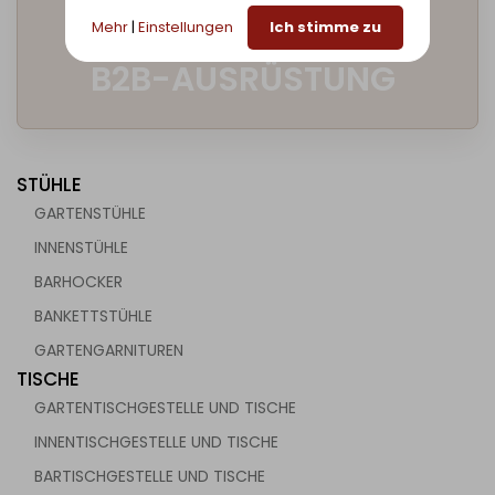
LIEFERANT FÜR
Mehr
|
Einstellungen
Ich stimme zu
B2B-AUSRÜSTUNG
STÜHLE
GARTENSTÜHLE
INNENSTÜHLE
BARHOCKER
BANKETTSTÜHLE
GARTENGARNITUREN
TISCHE
GARTENTISCHGESTELLE UND TISCHE
INNENTISCHGESTELLE UND TISCHE
BARTISCHGESTELLE UND TISCHE