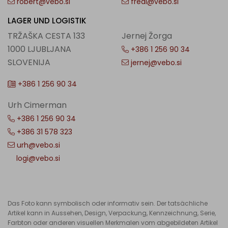
robert@vebo.si
fredi@vebo.si
LAGER UND LOGISTIK
TRŽAŠKA CESTA 133
Jernej Žorga
1000 LJUBLJANA
+386 1 256 90 34
SLOVENIJA
jernej@vebo.si
+386 1 256 90 34
Urh Cimerman
+386 1 256 90 34
+386 31 578 323
urh@vebo.si
logi@vebo.si
Das Foto kann symbolisch oder informativ sein. Der tatsächliche
Artikel kann in Aussehen, Design, Verpackung, Kennzeichnung, Serie,
Farbton oder anderen visuellen Merkmalen vom abgebildeten Artikel