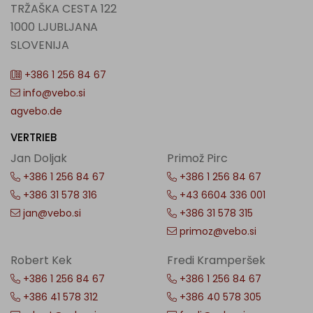
TRŽAŠKA CESTA 122
1000 LJUBLJANA
SLOVENIJA
+386 1 256 84 67
info@vebo.si
agvebo.de
VERTRIEB
Jan Doljak
Primož Pirc
+386 1 256 84 67
+386 1 256 84 67
+386 31 578 316
+43 6604 336 001
jan@vebo.si
+386 31 578 315
primoz@vebo.si
Robert Kek
Fredi Kramperšek
+386 1 256 84 67
+386 1 256 84 67
+386 41 578 312
+386 40 578 305