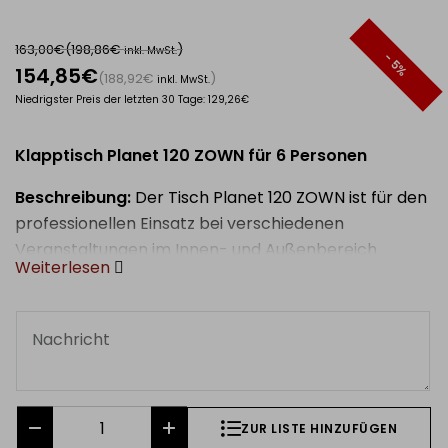
163,00€
(198,86€
)
inkl. MwSt.
- 5%
154,85€
(188,92€
)
inkl. MwSt.
Niedrigster Preis der letzten 30 Tage: 129,26€
Klapptisch Planet 120 ZOWN für 6 Personen
Beschreibung:
Der Tisch Planet 120 ZOWN ist für den
professionellen Einsatz bei verschiedenen
Veranstaltungen im Innen- und Außenbereich
Weiterlesen
konzipiert. Die runde Tischplatte mit einem
Durchmesser von 122 cm besteht aus robustem
Kunststoff und einem klappbaren Metallgestell,
wodurch er für anspruchsvolle Einsatzbedingungen
geeignet ist. Sein Design ermöglicht ein einfaches
Einklappen des Gestells in die Tischplatte, weshalb
er ideal für Gastronomieveranstaltungen und
ZUR LISTE HINZUFÜGEN