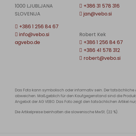
1000 LJUBLJANA
+386 31 578 316
SLOVENIJA
jan@vebo.si
+386 1 256 84 67
info@vebo.si
Robert Kek
agvebo.de
+386 1 256 84 67
+386 41 578 312
robert@vebo.si
Das Foto kann symbolisch oder informativ sein. Der tatsächliche 
abweichen. Maßgeblich für den Kaufgegenstand sind die Produktb
Angebot der AG VEBO. Das Foto zeigt den tatsächlichen Artikel nu
Die Artikelpreise beinhalten die slowenische MwSt. (22 %).