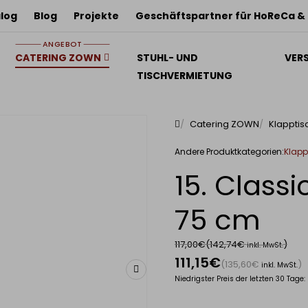
log
Blog
Projekte
Geschäftspartner für HoReCa &
ANGEBOT
CATERING ZOWN
STUHL- UND
VER
TISCHVERMIETUNG
Catering ZOWN
Klapptis
Klapp
Andere Produktkategorien:
15. Classi
75 cm
117,00€
(142,74€
)
inkl. MwSt.
111,15€
(135,60€
)
inkl. MwSt.
Niedrigster Preis der letzten 30 Tage: