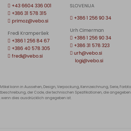
+43 6604 336 001
SLOVENIJA
+386 31 578 315
+386 1 256 90 34
primoz@vebo.si
Urh Cimerman
Fredi Kramperšek
+386 1 256 90 34
+386 1 256 84 67
+386 31 578 323
+386 40 578 305
urh@vebo.si
fredi@vebo.si
logi@vebo.si
Artikel kann in Aussehen, Design, Verpackung, Kennzeichnung, Serie, Farb
eschreibung, der Code, die technischen Spezifikationen, die angegebene
r, wenn dies ausdrücklich angegeben ist.