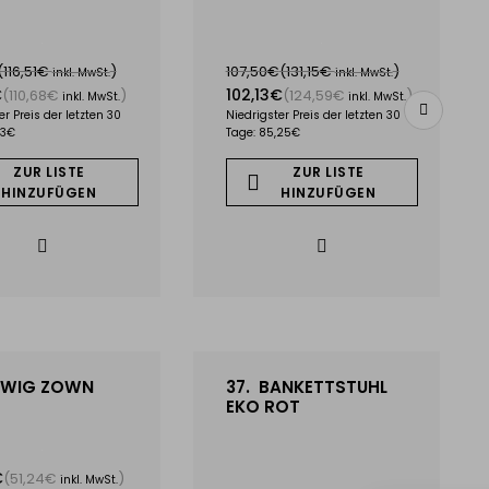
(116,51€
)
107,50€
(131,15€
)
inkl. MwSt.
inkl. MwSt.
€
102,13€
(110,68€
)
(124,59€
)
inkl. MwSt.
inkl. MwSt.
er Preis der letzten 30
Niedrigster Preis der letzten 30
73€
Tage: 85,25€
ZUR LISTE
ZUR LISTE
HINZUFÜGEN
HINZUFÜGEN
WIG ZOWN
37.
BANKETTSTUHL
EKO ROT
€
(51,24€
)
inkl. MwSt.