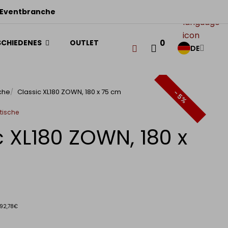
ME
 Eventbranche
R
SCHIEDENES
OUTLET
0
DE
che
Classic XL180 ZOWN, 180 x 75 cm
- 5%
tische
c XL180 ZOWN, 180 x
 92,78€