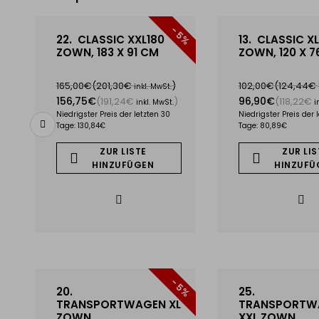
- 5%
22.
CLASSIC XXL180
13.
CLASSIC XL
ZOWN, 183 X 91 CM
ZOWN, 120 X 7
165,00€
(201,30€
)
102,00€
(124,44€
inkl. MwSt.
156,75€
96,90€
(191,24€
)
(118,22€
inkl. MwSt.
i
Niedrigster Preis der letzten 30
Niedrigster Preis der 
Tage: 130,84€
Tage: 80,89€
ZUR LISTE
ZUR LIS
HINZUFÜGEN
HINZUFÜ
5%
- 5%
20.
25.
TRANSPORTWAGEN XL
TRANSPORTW
ZOWN
XXL ZOWN