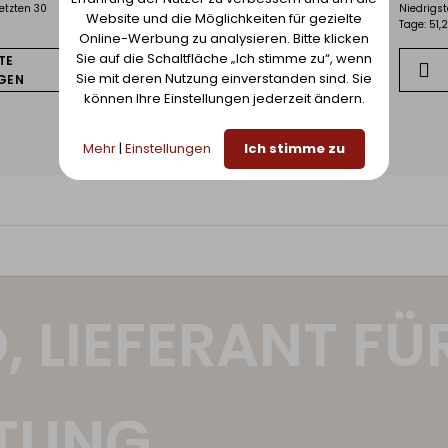
letzten 30
Niedrigst
Website und die Möglichkeiten für gezielte
Tage: 51,
Online-Werbung zu analysieren. Bitte klicken
Sie auf die Schaltfläche „Ich stimme zu“, wenn
TE
ZUR LISTE
Sie mit deren Nutzung einverstanden sind. Sie
GEN
HINZUFÜGEN
können Ihre Einstellungen jederzeit ändern.
Mehr
|
Einstellungen
Ich stimme zu
, LIEFERANT FÜ
TUNG