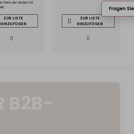
er Preis der letzten 30
24€
Fragen Sie
ZUR LISTE
ZUR LISTE
HINZUFÜGEN
HINZUFÜGEN
R B2B-