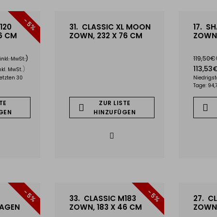
Technische Spezifikati
- 5%
120
31.
CLASSIC XL MOON
17.
SH
Abmessungen: Länge 
6 CM
ZOWN, 232 X 76 CM
ZOWN,
Material der Platte:
)
119,50€
Material des Gestell
inkl. MwSt.
113,53
)
nkl. MwSt.
Gewicht: 12,9 kg
letzten 30
Niedrigst
Tragfähigkeit: bis zu
Tage: 94,
Lagerung: klappbare
TE
ZUR LISTE
Garantie: 10 Jahre 
GEN
HINZUFÜGEN
Für den Transport und di
erhältlich, der den Tran
Angebot sind auch Tisc
Farben, passend für XL18
Für weitere Informatione
- 5%
- 5%
33.
CLASSIC M183
27.
CL
offizielle Website des Her
AGEN
ZOWN, 183 X 46 CM
ZOWN,