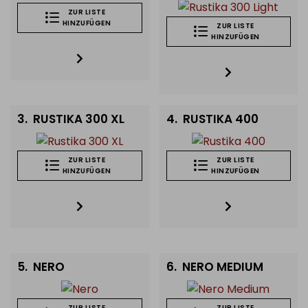
ZUR LISTE
Sommercafés. Kontaktieren Sie uns für Muster und
HINZUFÜGEN
ZUR LISTE
Großbestellungsangebote.
HINZUFÜGEN
3.
RUSTIKA 300 XL
4.
RUSTIKA 400
chen für die Gastronomie
ZUR LISTE
ZUR LISTE
HINZUFÜGEN
HINZUFÜGEN
5.
NERO
6.
NERO MEDIUM
ZUR LISTE
ZUR LISTE