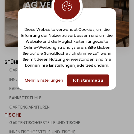
AG VEBO,
LIEFERANT FÜR
Diese Webseite verwendet Cookies, um die
B2B-AUSRÜSTUNG
Erfahrung der Nutzer zu verbessern und um die
Website und die Möglichkeiten für gezielte
Online-Werbung zu analysieren. Bitte klicken
Sie auf die Schaltfläche „Ich stimme zu“, wenn
Sie mit deren Nutzung einverstanden sind. Sie
STÜHLE
können Ihre Einstellungen jederzeit ändern.
GARTENSTÜHLE
INNENSTÜHLE
Mehr
|
Einstellungen
Ich stimme zu
BARHOCKER
BANKETTSTÜHLE
GARTENGARNITUREN
TISCHE
GARTENTISCHGESTELLE UND TISCHE
INNENTISCHGESTELLE UND TISCHE