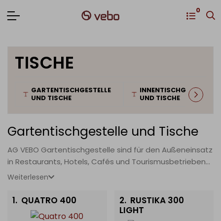
0
TISCHE
GARTENTISCHGESTELLE
INNENTISCHGESTELLE
UND TISCHE
UND TISCHE
Gartentischgestelle und Tische
AG VEBO Gartentischgestelle sind für den Außeneinsatz
in Restaurants, Hotels, Cafés und Tourismusbetrieben
konzipiert. Wir bieten Gestelle aus Aluminium, Gusseisen
Weiterlesen
und Stahl an — alle wetter-, korrosions- und UV-
beständig. Gartentischgestelle sind kompatibel mit
1.
QUATRO 400
2.
RUSTIKA 300
Outdoor-Tischplatten: HPL, Topalit und Betonplatten.
LIGHT
Ideal für Restaurant-Terrassen, Hotelgärten und