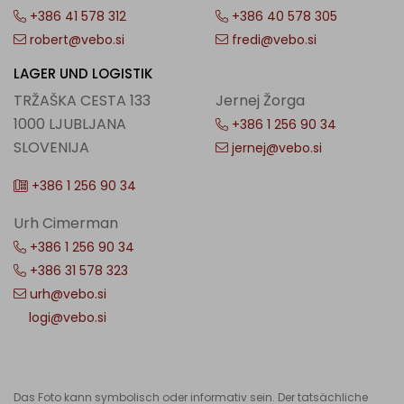
+386 41 578 312
+386 40 578 305
robert@vebo.si
fredi@vebo.si
LAGER UND LOGISTIK
TRŽAŠKA CESTA 133
Jernej Žorga
1000 LJUBLJANA
+386 1 256 90 34
SLOVENIJA
jernej@vebo.si
+386 1 256 90 34
Urh Cimerman
+386 1 256 90 34
+386 31 578 323
urh@vebo.si
logi@vebo.si
Das Foto kann symbolisch oder informativ sein. Der tatsächliche