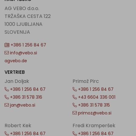
AG VEBO d.o.o.
TRŽAŠKA CESTA 122
1000 LJUBLJANA
SLOVENIJA
+386 1 256 84 67
info@vebo.si
agvebo.de
VERTRIEB
Jan Doljak
Primož Pirc
+386 1 256 84 67
+386 1 256 84 67
+386 31 578 316
+43 6604 336 001
jan@vebo.si
+386 31 578 315
primoz@vebo.si
Robert Kek
Fredi Kramperšek
+386 1 256 84 67
+386 1 256 84 67