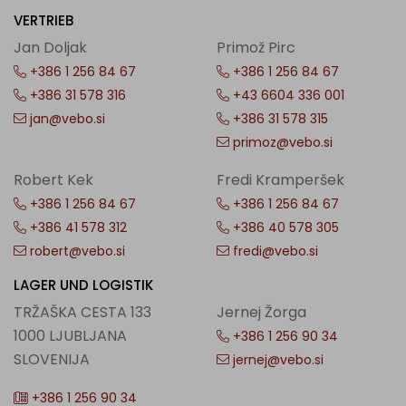
VERTRIEB
Jan Doljak
Primož Pirc
+386 1 256 84 67
+386 1 256 84 67
+386 31 578 316
+43 6604 336 001
jan@vebo.si
+386 31 578 315
primoz@vebo.si
Robert Kek
Fredi Kramperšek
+386 1 256 84 67
+386 1 256 84 67
+386 41 578 312
+386 40 578 305
robert@vebo.si
fredi@vebo.si
LAGER UND LOGISTIK
TRŽAŠKA CESTA 133
Jernej Žorga
1000 LJUBLJANA
+386 1 256 90 34
SLOVENIJA
jernej@vebo.si
+386 1 256 90 34