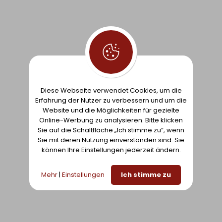
ZUR LISTE
HINZUFÜGEN
13.
CLASSIC XL120
14.
CLASSIC XL150
ZOWN, 120 X 76 CM
ZOWN, 150 X 76 CM
Diese Webseite verwendet Cookies, um die
Erfahrung der Nutzer zu verbessern und um die
Website und die Möglichkeiten für gezielte
102,00€
(124,44€
)
107,50€
(131,15€
)
inkl. MwSt.
inkl. MwSt.
Online-Werbung zu analysieren. Bitte klicken
96,90€
102,13€
(118,22€
)
(124,59€
)
inkl. MwSt.
inkl. MwSt.
Sie auf die Schaltfläche „Ich stimme zu“, wenn
Niedrigster Preis der
Niedrigster Preis der
Sie mit deren Nutzung einverstanden sind. Sie
können Ihre Einstellungen jederzeit ändern.
letzten 30 Tage:
letzten 30 Tage:
80,89€
85,25€
Mehr
|
Einstellungen
Ich stimme zu
ZUR LISTE
ZUR LISTE
HINZUFÜGEN
HINZUFÜGEN