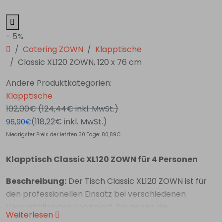
- 5%
Catering ZOWN
Klapptische
Classic XL120 ZOWN, 120 x 76 cm
Andere Produktkategorien:
Klapptische
102,00€
(124,44€
inkl. MwSt.
)
(118,22€
inkl. MwSt.
)
96,90€
Niedrigster Preis der letzten 30 Tage: 80,89€
Klapptisch Classic XL120 ZOWN für 4 Personen
Beschreibung:
Der Tisch Classic XL120 ZOWN ist für
den professionellen Einsatz bei verschiedenen
Veranstaltungen konzipiert, bei denen die
Weiterlesen
Optimierung des Platzes von entscheidender