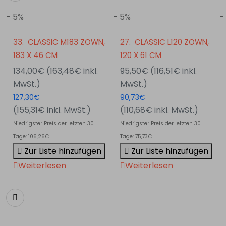
normalem Gebrauch
- 5%
- 5%
-
Für den Transport und die Lagerung der Tische ist der
Wagen XLtrolley verfügbar, der den Transport von
33.
CLASSIC M183 ZOWN,
27.
CLASSIC L120 ZOWN,
Tischen mit einer Breite von 75 und 76 cm ermöglicht.
183 X 46 CM
120 X 61 CM
Im Angebot sind auch Tischdecken in verschiedenen
134,00€
(163,48€
inkl.
95,50€
(116,51€
inkl.
Ausführungen und Farben, angepasst für XL120-
MwSt.
)
MwSt.
)
Tische.
127,30€
90,73€
(155,31€
inkl. MwSt.
)
(110,68€
inkl. MwSt.
)
Für weitere Informationen und technische
Niedrigster Preis der letzten 30
Niedrigster Preis der letzten 30
Spezifikationen besuchen Sie die offizielle Website des
Tage: 106,26€
Tage: 75,73€
Herstellers.
Zur Liste hinzufügen
Zur Liste hinzufügen
Weiterlesen
Weiterlesen