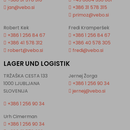
jan@vebo.si
+386 31 578 315
primoz@vebo.si
Robert Kek
Fredi Kramperšek
+386 1 256 84 67
+386 1 256 84 67
+386 41 578 312
+386 40 578 305
robert@vebo.si
fredi@vebo.si
LAGER UND LOGISTIK
TRŽAŠKA CESTA 133
Jernej Žorga
1000 LJUBLJANA
+386 1 256 90 34
SLOVENIJA
jernej@vebo.si
+386 1 256 90 34
Urh Cimerman
+386 1 256 90 34