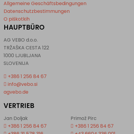
Allgemeine Geschäftsbedingungen
Datenschutzbestimmungen
O piškotkih
HAUPTBÜRO
AG VEBO d.o.o.
TRŽAŠKA CESTA 122
1000 LJUBLJANA
SLOVENIJA
+386 1 256 84 67
info@vebo.si
agvebo.de
VERTRIEB
Jan Doljak
Primož Pirc
+386 1 256 84 67
+386 1 256 84 67
+386 31 578 316
+43 6604 336 001