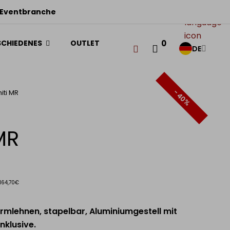
ME
 Eventbranche
R
SCHIEDENES
OUTLET
0
DE
- 40%
iti MR
 MR
 164,70€
Armlehnen, stapelbar, Aluminiumgestell mit
inklusive.