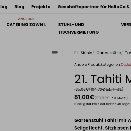
log
Blog
Projekte
Geschäftspartner für HoReCa &
ANGEBOT
CATERING ZOWN
STUHL- UND
VER
TISCHVERMIETUNG
Stühle
Gartenstühle
Tah
Outlet
Andere Produktkategorien:
21. Tahiti
135,00€
(164,70€
)
inkl. MwSt.
81,00€
(98,82€
)
inkl. MwSt.
Niedrigster Preis der letzten 30 Tage:
Gartenstuhl Tahiti mit 
Seilgeflecht, Sitzkissen 