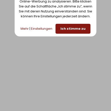
ZUR LISTE HINZUFÜGEN
Online-Werbung zu analysieren. Bitte klicken
Sie auf die Schaltfläche „Ich stimme zu“, wenn
Sie mit deren Nutzung einverstanden sind. Sie
können Ihre Einstellungen jederzeit ändern.
Mehr
|
Einstellungen
Ich stimme zu
ZUR LISTE HINZUFÜGEN
ZUR LISTE HINZUFÜGEN