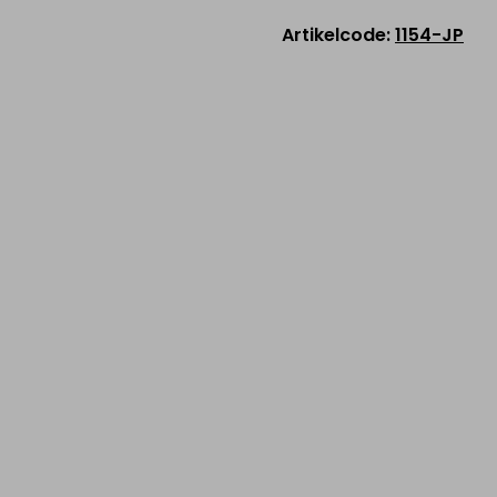
Material von Sitzflä
Artikelcode:
1154-JP
Gewicht: 6,3 kg
Art der Lagerung: de
mit einem Seilschlos
ZUR LISTE HINZUFÜGEN