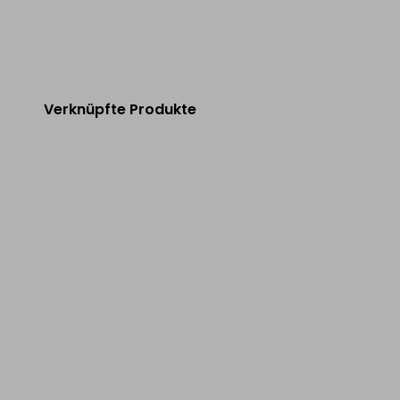
Verknüpfte Produkte
8.
ABET GREY
NEU
11.
MONACO BLACK MR
NEU