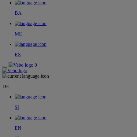
BA
ME
RS
0
DE
SI
EN