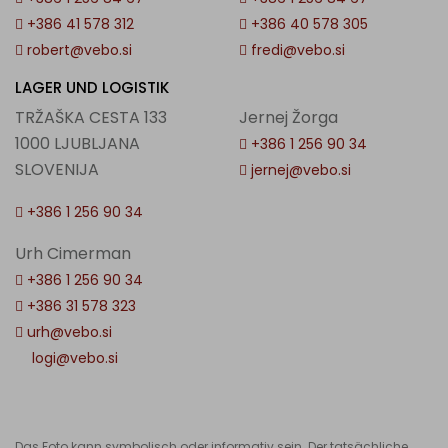
+386 41 578 312
+386 40 578 305
robert@vebo.si
fredi@vebo.si
LAGER UND LOGISTIK
TRŽAŠKA CESTA 133
Jernej Žorga
1000 LJUBLJANA
+386 1 256 90 34
SLOVENIJA
jernej@vebo.si
+386 1 256 90 34
Urh Cimerman
+386 1 256 90 34
+386 31 578 323
urh@vebo.si
logi@vebo.si
Das Foto kann symbolisch oder informativ sein. Der tatsächliche