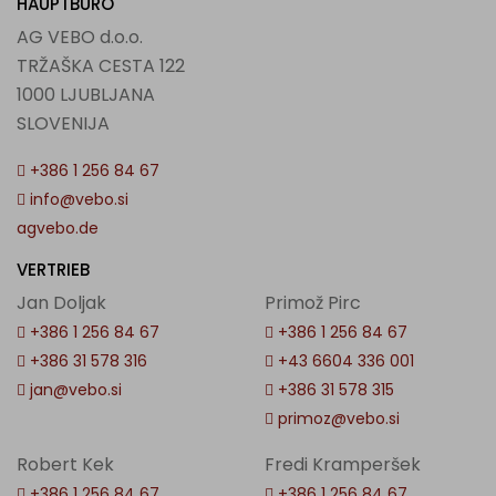
HAUPTBÜRO
AG VEBO d.o.o.
TRŽAŠKA CESTA 122
1000 LJUBLJANA
SLOVENIJA
+386 1 256 84 67
info@vebo.si
agvebo.de
VERTRIEB
Jan Doljak
Primož Pirc
+386 1 256 84 67
+386 1 256 84 67
+386 31 578 316
+43 6604 336 001
jan@vebo.si
+386 31 578 315
primoz@vebo.si
Robert Kek
Fredi Kramperšek
+386 1 256 84 67
+386 1 256 84 67