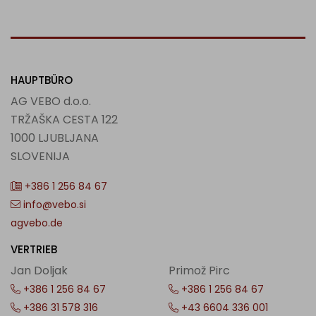
HAUPTBÜRO
AG VEBO d.o.o.
TRŽAŠKA CESTA 122
1000 LJUBLJANA
SLOVENIJA
+386 1 256 84 67
info@vebo.si
agvebo.de
VERTRIEB
Jan Doljak
Primož Pirc
+386 1 256 84 67
+386 1 256 84 67
+386 31 578 316
+43 6604 336 001