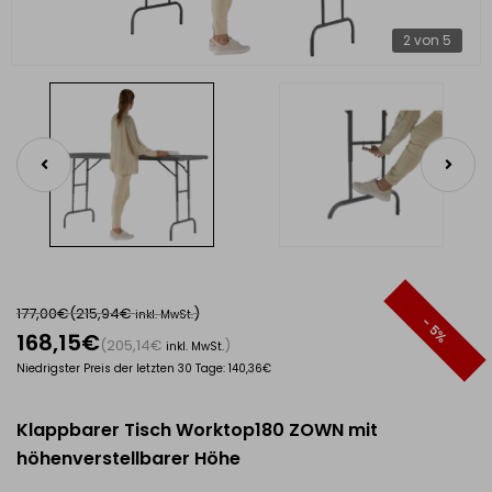
2 von 5
chen für die Gastronomie
177,00€
(215,94€
)
inkl. MwSt.
- 5%
168,15€
(205,14€
)
inkl. MwSt.
Niedrigster Preis der letzten 30 Tage: 140,36€
Klappbarer Tisch Worktop180 ZOWN mit
höhenverstellbarer Höhe