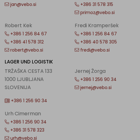
jan@vebo.si
+386 31 578 315
primoz@vebo.si
Robert Kek
Fredi Kramperšek
+386 1 256 84 67
+386 1 256 84 67
+386 41 578 312
+386 40 578 305
robert@vebo.si
fredi@vebo.si
LAGER UND LOGISTIK
TRŽAŠKA CESTA 133
Jernej Žorga
1000 LJUBLJANA
+386 1 256 90 34
SLOVENIJA
jernej@vebo.si
+386 1 256 90 34
Urh Cimerman
+386 1 256 90 34
+386 31 578 323
urh@vebo.si