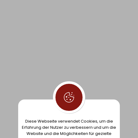
46.
FEUERWEHRAUSSTATTUNG IPA WEST
- 5%
245,00€
(298,90€
)
inkl. MwSt.
232,75€
(283,96€
)
inkl. MwSt.
Niedrigster Preis der letzten 30 Tage: 194,28€
ZUR LISTE
HINZUFÜGEN
40.
XXL 4.5 ZOWN PREMIUM
ZUR LISTE
HINZUFÜGEN
Diese Webseite verwendet Cookies, um die
Erfahrung der Nutzer zu verbessern und um die
Website und die Möglichkeiten für gezielte