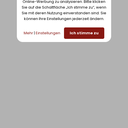
41.
Online-Werbung zu analysieren. Bitte klicken
XL6 ZOWN PREMIUM, 183 X 76 CM
Sie auf die Schaltfläche „Ich stimme zu“, wenn
ZUR LISTE
Sie mit deren Nutzung einverstanden sind. Sie
HINZUFÜGEN
können Ihre Einstellungen jederzeit ändern.
Mehr
|
Einstellungen
Ich stimme zu
42.
XL8 ZOWN PREMIUM, 243 X 76 CM
ZUR LISTE
HINZUFÜGEN