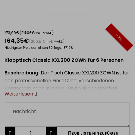
173,00€
(211,06€
)
inkl. MwSt.
- 5%
164,35€
(200,51€
)
inkl. MwSt.
Niedrigster Preis der letzten 30 Tage: 137,19€
Klapptisch Classic XXL200 ZOWN für 6 Personen
Beschreibung:
Der Tisch Classic XXL200 ZOWN ist für
den professionellen Einsatz bei verschiedenen
Veranstaltungen in Innen- und Außenbereichen
Weiterlesen
konzipiert. Aufgrund seiner Breite von 91 cm eignet er
sich besonders für Bankette mit „imperialer“
Anordnung, da er die Verwendung größerer
Dekorationen und größeren Tischgeschirrs
ermöglicht. Das ergonomische Design sorgt auch für
ZUR LISTE HINZUFÜGEN